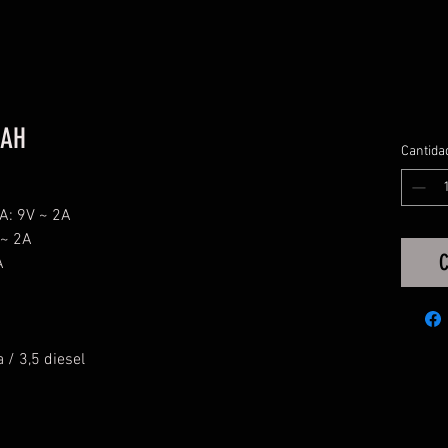
MAH
Cantida
A: 9V ~ 2A
A
C
A
/ 3,5 diesel